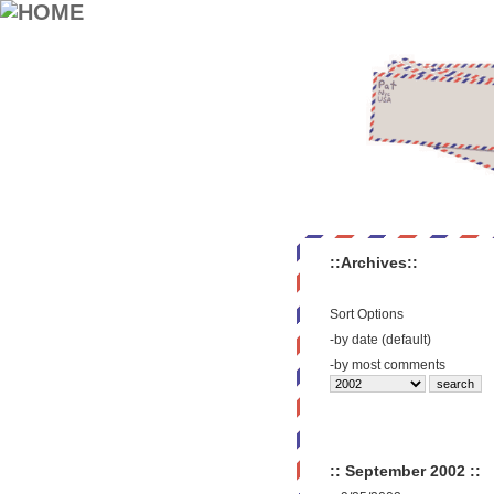
::Archives::
Sort Options
-
by date (default)
-
by most comments
:: September 2002 ::